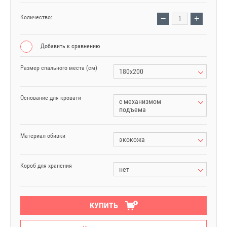
−
+
Количество:
Добавить к сравнению
Размер спального места (см)
180x200
Основание для кровати
с механизмом
подъема
Материал обивки
экокожа
Короб для хранения
нет
КУПИТЬ