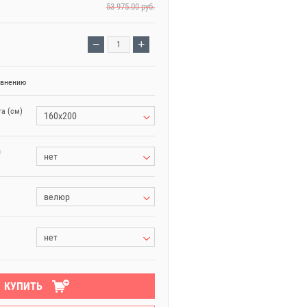
53 975.00
руб.
−
+
авнению
а (см)
160x200
и
нет
велюр
нет
КУПИТЬ