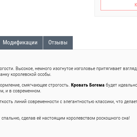
К
Модификации
Отзывы
огости. Высокое, немного изогнутое изголовье притягивает взгляд
анку королевской особы.
формление, смягчающее строгость.
Кровать Богема
будет идеально
м, и в современном.
ёткость линий современности с элегантностью классики, что дела
 спальню, сделав её настоящим королевством роскошного сна!