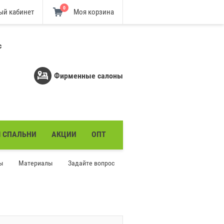
0
ый кабинет
Моя корзина
с
Фирменные салоны
Я СПАЛЬНИ
АКЦИИ
ОПТ
ы
Материалы
Задайте вопрос